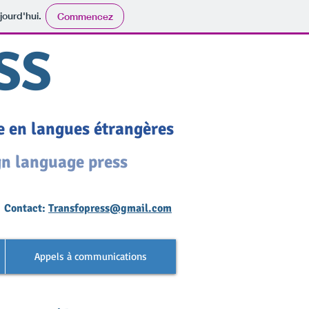
jourd'hui.
Commencez
SS
se en langues étrangères
gn language press
Contact:
Transfopress@gmail.com
Appels à communications