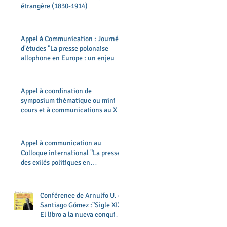
étrangère (1830-1914)
Appel à Communication : Journée
d'études "La presse polonaise
allophone en Europe : un enjeu
(trans)national ?"
Appel à coordination de
symposium thématique ou mini
cours et à communications au XXV
Semaine d'Histoire & XI Rencontre
Transfopress Brésil
Appel à communication au
Colloque international "La presse
des exilés politiques en
Méditerranée (XIXe-XXe siècle) :
une pratique de résistance ?"
Conférence de Arnulfo U. de
Santiago Gómez :"Sigle XIX.
El libro a la nueva conquista
de América"